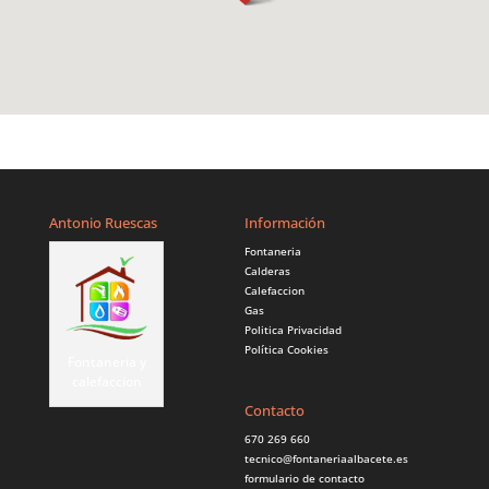
Antonio Ruescas
Información
Fontaneria
Calderas
Calefaccion
Gas
Politica Privacidad
Política Cookies
Fontaneria y
calefaccion
Contacto
670 269 660
tecnico@fontaneriaalbacete.es
formulario de contacto